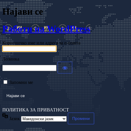
Најави се
Работи на WordPress
Корисничко име или адреса за е-пошта
Лозинка
Запомни ме
ПОЛИТИКА ЗА ПРИВАТНОСТ
Јазик