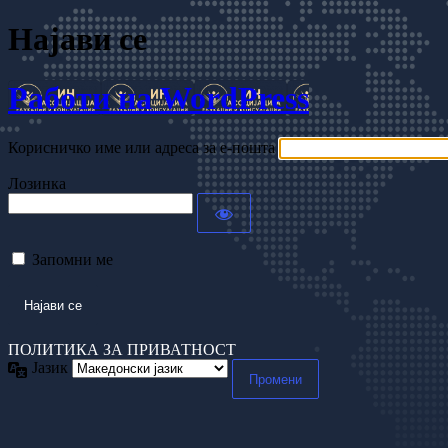
Најави се
Работи на WordPress
Корисничко име или адреса за е-пошта
Лозинка
Запомни ме
ПОЛИТИКА ЗА ПРИВАТНОСТ
Јазик