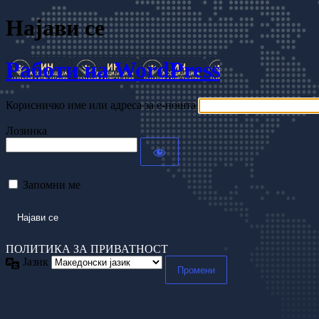
Најави се
Работи на WordPress
Корисничко име или адреса за е-пошта
Лозинка
Запомни ме
ПОЛИТИКА ЗА ПРИВАТНОСТ
Јазик