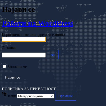
Најави се
Работи на WordPress
Корисничко име или адреса за е-пошта
Лозинка
Запомни ме
ПОЛИТИКА ЗА ПРИВАТНОСТ
Јазик