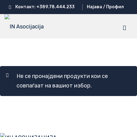
Skip
Контакт: +389.78.444.233
Најава / Профил
to
content
ЌИМОВА
ОВА
Не се пронајдени продукти кои се
совпаѓаат на вашиот избор.
ца ГАВРИЛОВА
Ј