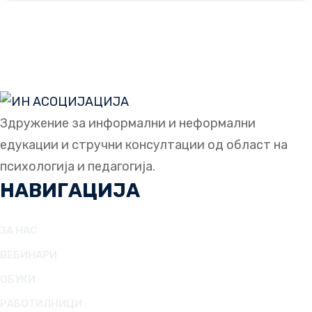
Note:
Minimum 10, maximum 20 participants.
Possibility for flexible terms by agreement.
Здружение за информални и неформални
едукации и стручни консултации од област на
психологија и педагогија.
НАВИГАЦИЈА
ЗА НАС
ВЕБИНАРИ
ОБУКИ
РАБОТИЛНИЦИ