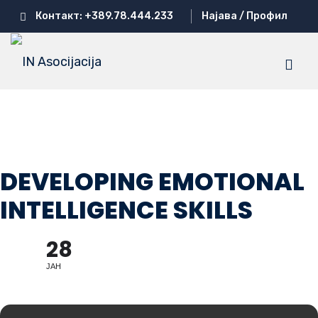
Skip
Контакт: +389.78.444.233
Најава / Профил
to
content
ЌИМОВА
ОВА
DEVELOPING EMOTIONAL
INTELLIGENCE SKILLS
ца ГАВРИЛОВА
28
ЈАН
Ј