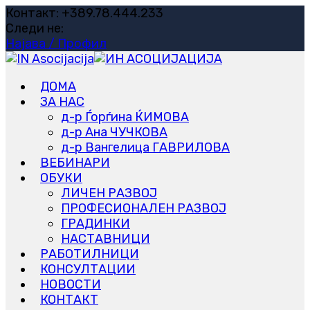
Skip
Контакт: +389.78.444.233
to
Следи не:
content
Најава / Профил
ДОМА
ЗА НАС
д-р Ѓорѓина ЌИМОВА
д-р Ана ЧУЧКОВА
д-р Вангелица ГАВРИЛОВА
ВЕБИНАРИ
ОБУКИ
ЛИЧЕН РАЗВОЈ
ПРОФЕСИОНАЛЕН РАЗВОЈ
ГРАДИНКИ
НАСТАВНИЦИ
РАБОТИЛНИЦИ
КОНСУЛТАЦИИ
НОВОСТИ
КОНТАКТ